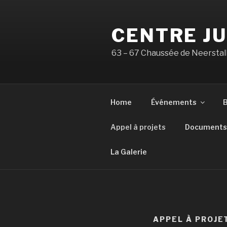
Aller
au
CENTRE J
contenu
principal
63 – 67 Chaussée de Neerstall
Home
Événements
B
Appel à projets
Documents 
La Galerie
APPEL À PROJE