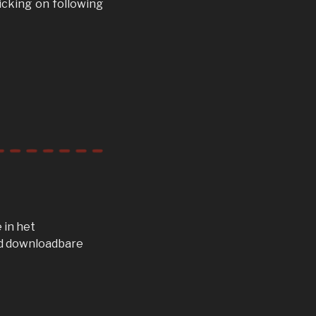
icking on following
 in het
ad downloadbare