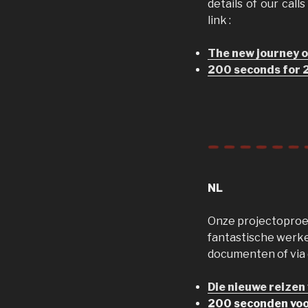
details of our cal
link :
The new journey o
200 seconds for 
NL
Onze projectoproep
fantastische werke
documenten of via d
Die nieuwe reizen
200 seconden voo