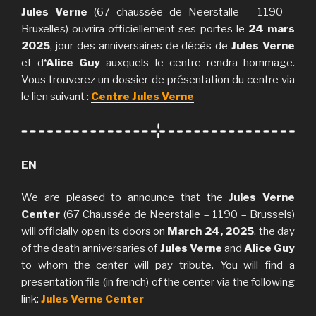
Jules Verne
(67 chaussée de Neerstalle – 1190 –
Bruxelles) ouvrira officiellement ses portes le
24 mars
2025
, jour des anniversaires de décès de
Jules Verne
et d
‘Alice Guy
auxquels le centre rendra hommage.
Vous trouverez un dossier de présentation du centre via
le lien suivant :
Centre Jules Verne
EN
We are pleased to announce that the
Jules Verne
Center
(67 Chaussée de Neerstalle – 1190 – Brussels)
will officially open its doors on
March 24, 2025
, the day
of the death anniversaries of
Jules Verne
and
Alice Guy
to whom the center will pay tribute. You will find a
presentation file (in french) of the center via the following
link:
Jules Verne Center