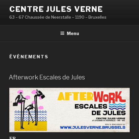
Aller
CENTRE JULES VERNE
au
63 – 67 Chaussée de Neerstalle – 1190 – Bruxelles
contenu
principal
Menu
ÉVÉNEMENTS
PUBLIÉ
Afterwork Escales de Jules
LE
FR