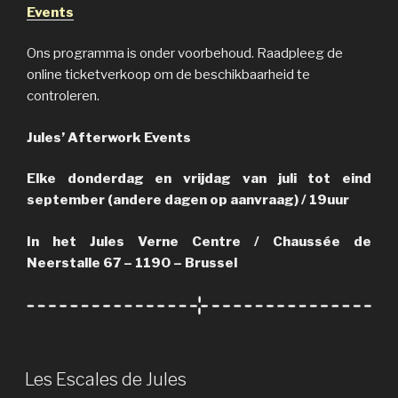
Events
Ons programma is onder voorbehoud. Raadpleeg de
online ticketverkoop om de beschikbaarheid te
controleren.
Jules’ Afterwork Events
Elke donderdag en vrijdag van juli tot eind
september (andere dagen op aanvraag) / 19uur
In het Jules Verne Centre / Chaussée de
Neerstalle 67 – 1190 – Brussel
PUBLIÉ
Les Escales de Jules
LE