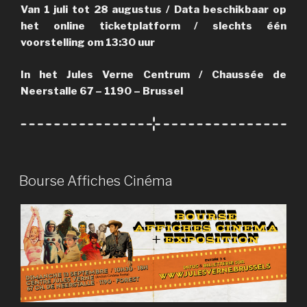
Van 1 juli tot 28 augustus / Data beschikbaar op
het online ticketplatform / slechts één
voorstelling om 13:30 uur
In het Jules Verne Centrum / Chaussée de
Neerstalle 67 – 1190 – Brussel
PUBLIÉ
Bourse Affiches Cinéma
LE